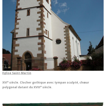
Eglise Saint-Martin
e
XVI
siècle. Clocher gothique avec tympan sculpté, chœur
e
polygonal datant du XVIII
siècle.